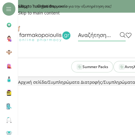
Recaptcha
Skip to navigation
armakopoioulis.gr
- Το
Online Φαρμακείο
για την εξυπηρέτηση σας!
Skip to main content
Summer Packs
Αντη
Αρχική σελίδα
Συμπληρώματα Διατροφής
Συμπληρώματα