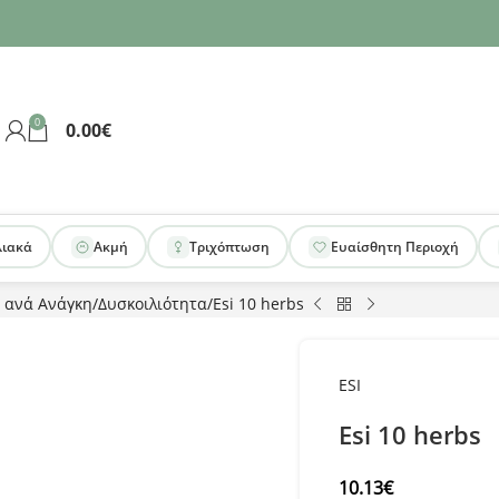
0
0.00
€
λιακά
Ακμή
Τριχόπτωση
Ευαίσθητη Περιοχή
 ανά Ανάγκη
Δυσκοιλιότητα
Esi 10 herbs
ESI
Esi 10 herbs
10.13
€