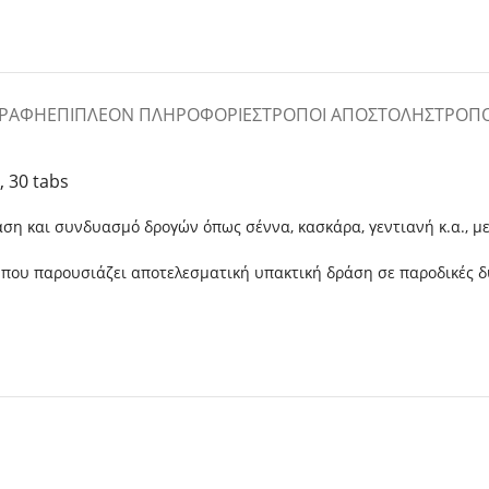
ΓΡΑΦΉ
ΕΠΙΠΛΈΟΝ ΠΛΗΡΟΦΟΡΊΕΣ
ΤΡΌΠΟΙ ΑΠΟΣΤΟΛΉΣ
ΤΡΌΠ
, 30 tabs
ση και συνδυασμό δρογών όπως σέννα, κασκάρα, γεντιανή κ.α., μ
 που παρουσιάζει αποτελεσματική υπακτική δράση σε παροδικές δ