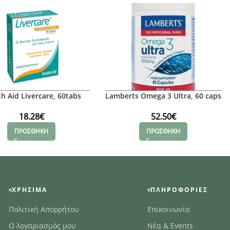
h Aid Livercare, 60tabs
Lamberts Omega 3 Ultra, 60 caps
18.28
€
52.50
€
ΠΡΟΣΘΗΚΗ
ΠΡΟΣΘΗΚΗ
ΧΡΉΣΙΜΑ
ΠΛΗΡΟΦΟΡΊΕΣ
Πολιτική Απορρήτου
Επικοινωνία
Ο λογαριασμός μου
Νέα & Events