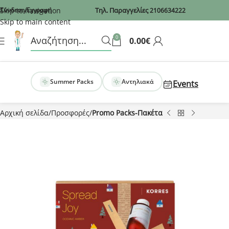
Recaptcha
Skip to navigation
Σύνδεση/Εγγραφή
Τηλ. Παραγγελίες
2106634222
Skip to main content
0
0.00
€
Summer Packs
Αντηλιακά
Events
Αρχική σελίδα
Προσφορές
Promo Packs-Πακέτα