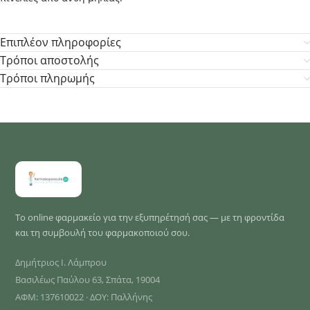
Επιπλέον πληροφορίες
Τρόποι αποστολής
Τρόποι πληρωμής
Το online φαρμακείο για την εξυπηρέτησή σας — με τη φροντίδα
και τη συμβουλή του φαρμακοποιού σου.
Δημήτριος Ι. Λάμπρου
Βασιλέως Παύλου 63, Σπάτα, 19004
ΑΦΜ: 137610022 · ΔΟΥ: Παλλήνης