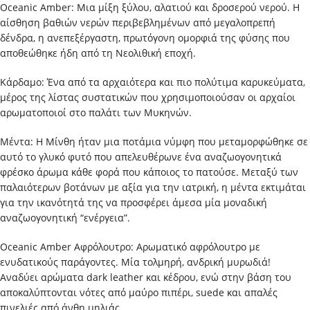
Oceanic Amber: Μια μίξη ξύλου, αλατιού και δροσερού νερού. Η
αίσθηση βαθιών νερών περιβεβλημένων από μεγαλοπρεπή
δένδρα, η ανεπεξέργαστη, πρωτόγονη ομορφιά της φύσης που
αποθεώθηκε ήδη από τη Νεολιθική εποχή.
Κάρδαμο: Ένα από τα αρχαιότερα και πιο πολύτιμα καρυκεύματα,
μέρος της λίστας συστατικών που χρησιμοποιούσαν οι αρχαίοι
αρωματοποιοί στο παλάτι των Μυκηνών.
Μέντα: Η Μίνθη ήταν μια ποτάμια νύμφη που μεταμορφώθηκε σε
αυτό το γλυκό φυτό που απελευθέρωνε ένα αναζωογονητικά
φρέσκο άρωμα κάθε φορά που κάποιος το πατούσε. Μεταξύ των
παλαιότερων βοτάνων με αξία για την ιατρική, η μέντα εκτιμάται
για την ικανότητά της να προσφέρει άμεσα μία μοναδική
αναζωογονητική “ενέργεια”.
Oceanic Amber Αφρόλουτρο: Αρωματικό αφρόλουτρο με
ενυδατικούς παράγοντες. Μία τολμηρή, ανδρική μυρωδιά!
Αναδύει αρώματα dark leather και κέδρου, ενώ στην βάση του
αποκαλύπτονται νότες από μαύρο πιπέρι, suede και απαλές
πινελιές από άνθη μηλιάς.