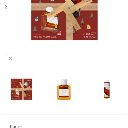
Κλικ για μεγέθυνση
Korres