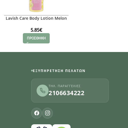
Lavish Care Body Lotion Melon
Sebamed Urea Lotion 10
Bites 300ml
Very Dry Skin, 200m
5.85
€
17.36
€
ΠΡΟΣΘΗΚΗ
ΠΡΟΣΘΗΚΗ
ΕΞΥΠΗΡΈΤΗΣΗ ΠΕΛΑΤΏΝ
ΤΗΛ. ΠΑΡΑΓΓΕΛΊΕΣ
2106634222