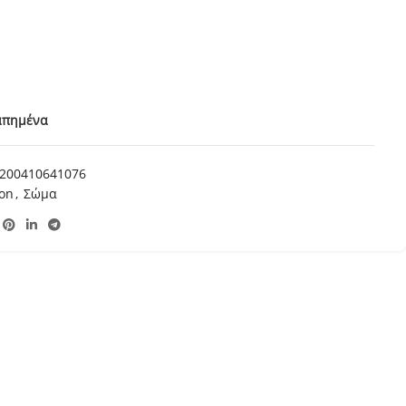
απημένα
200410641076
ion
,
Σώμα