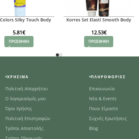
 Colors Silky Touch Body
Korres Set Elasti Smooth Body
Lotion, 150ml
Butter Βανίλια Κάστανο, 400ml +
Renewing Body Cleanser
5.81
€
12.53
€
Ενυδατικό Αφρόλουτρο Βανίλια
ΠΡΟΣΘΗΚΗ
ΠΡΟΣΘΗΚΗ
Κάστανο, 400ml
ΧΡΉΣΙΜΑ
ΠΛΗΡΟΦΟΡΊΕΣ
Πολιτική Απορρήτου
Επικοινωνία
Ο λογαριασμός μου
Νέα & Events
Όροι Χρήσης
Ποιοι Είμαστε
Πολιτική Επιστροφών
Συχνές Ερωτήσεις
Τρόποι Αποστολής
Blog
Τρόποι Πληρωμής