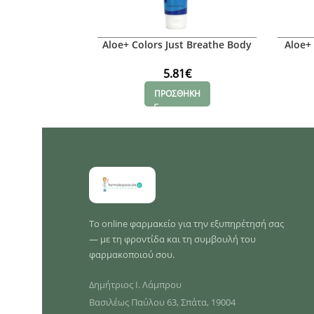
Aloe+ Colors Just Breathe Body
Aloe+
Lotion, 150ml
5.81
€
ΠΡΟΣΘΗΚΗ
Το online φαρμακείο για την εξυπηρέτησή σας
— με τη φροντίδα και τη συμβουλή του
φαρμακοποιού σου.
Δημήτριος Ι. Λάμπρου
Βασιλέως Παύλου 63, Σπάτα, 19004