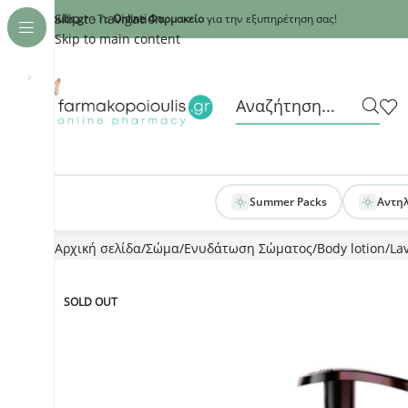
Recaptcha
Skip to navigation
armakopoioulis.gr
- Το
Online Φαρμακείο
για την εξυπηρέτηση σας!
Skip to main content
›
Summer Packs
Αντη
Αρχική σελίδα
Σώμα
Ενυδάτωση Σώματος
Body lotion
Lav
SOLD OUT