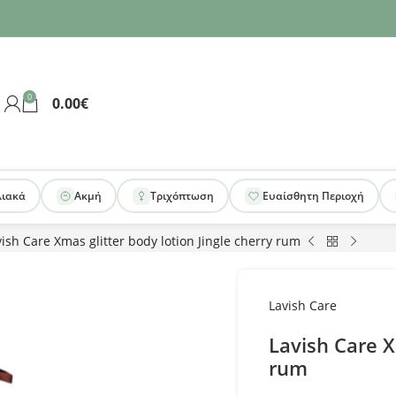
0
0.00
€
λιακά
Ακμή
Τριχόπτωση
Ευαίσθητη Περιοχή
ish Care Xmas glitter body lotion Jingle cherry rum
Lavish Care
Lavish Care X
rum