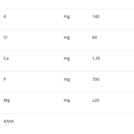
K
mg
140
Cl
mg
80
Ca
mg
1,35
P
mg
700
Mg
mg
≤20
ΑΛΛΑ