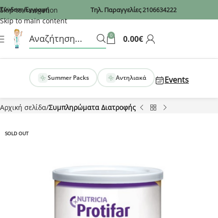
Recaptcha
Skip to navigation
Σύνδεση/Εγγραφή
Τηλ. Παραγγελίες
2106634222
Skip to main content
0
0.00
€
Summer Packs
Αντηλιακά
Events
Αρχική σελίδα
Συμπληρώματα Διατροφής
SOLD OUT