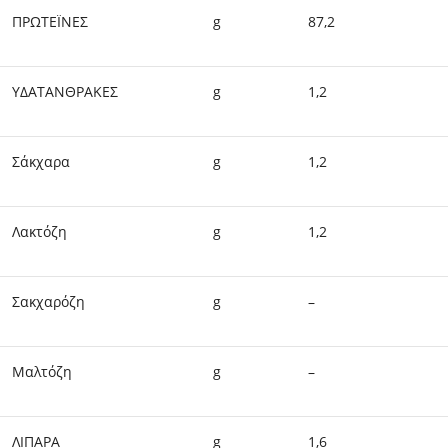
ΠΡΩΤΕΪΝΕΣ
g
87,2
ΥΔΑΤΑΝΘΡΑΚΕΣ
g
1,2
Σάκχαρα
g
1,2
Λακτόζη
g
1,2
Σακχαρόζη
g
–
Μαλτόζη
g
–
ΛΙΠΑΡΑ
g
1,6