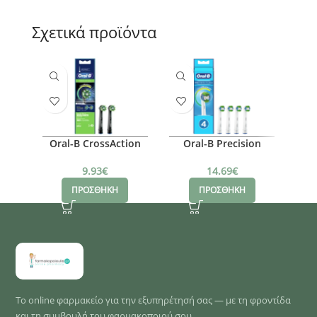
Σχετικά προϊόντα
Oral-B CrossAction
Oral-B Precision
Ora
Μαύρες
Clean Ανταλλακτικές
Ανταλλακτικές
Κεφαλές, 4τμχ
9.93
€
14.69
€
Κεφαλές Ηλεκτρικής
ΠΡΟΣΘΗΚΗ
ΠΡΟΣΘΗΚΗ
Οδοντόβουρτσας, 2
τμχ
Το online φαρμακείο για την εξυπηρέτησή σας — με τη φροντίδα
και τη συμβουλή του φαρμακοποιού σου.