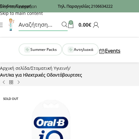
Recaptcha
Skip to navigation
Σύνδεση/Εγγραφή
Τηλ. Παραγγελίες
2106634222
Skip to main content
0
0.00
€
Summer Packs
Αντηλιακά
Events
Αρχική σελίδα
Στοματική Υγιεινή
Αντ/κα για Ηλεκτρικές Οδοντόβουρτσες
SOLD OUT