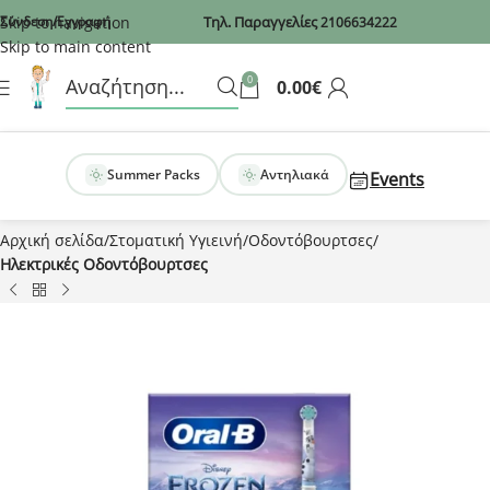
Recaptcha
Skip to navigation
Σύνδεση/Εγγραφή
Τηλ. Παραγγελίες
2106634222
Skip to main content
0
0.00
€
Summer Packs
Αντηλιακά
Events
Αρχική σελίδα
Στοματική Υγιεινή
Οδοντόβουρτσες
Ηλεκτρικές Οδοντόβουρτσες