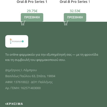
Oral-B Pro Series 1
Oral-B Pro Series 1
Or
Ηλεκτρική
Ηλεκτρική
Οδοντόβουρτσα,
Οδοντόβουρτσα, Ροζ
Ο
29.75
€
32.53
€
Mαύρη με Θήκη
με Θήκη Ταξιδίου
ΠΡΟΣΘΗΚΗ
ΠΡΟΣΘΗΚΗ
Ταξιδίου
Το online φαρμακείο για την εξυπηρέτησή σας — με τη φροντίδα
και τη συμβουλή του φαρμακοποιού σου.
Δημήτριος Ι. Λάμπρου
Βασιλέως Παύλου 63, Σπάτα, 19004
ΑΦΜ: 137610022 · ΔΟΥ: Παλλήνης
Αρ. ΓΕΜΗ: 162571403000
ΧΡΉΣΙΜΑ