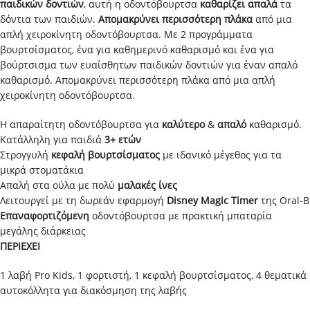
παιδικών δοντιών
, αυτή η οδοντόβουρτσα
καθαρίζει απαλά
τα
δόντια των παιδιών.
Απομακρύνει περισσότερη πλάκα
από μια
απλή χειροκίνητη οδοντόβουρτσα. Με 2 προγράμματα
βουρτσίσματος, ένα για καθημερινό καθαρισμό και ένα για
βούρτσισμα των ευαίσθητων παιδικών δοντιών για έναν απαλό
καθαρισμό. Απομακρύνει περισσότερη πλάκα από μια απλή
χειροκίνητη οδοντόβουρτσα.
Η απαραίτητη οδοντόβουρτσα για
καλύτερο
&
απαλό
καθαρισμό.
Kατάλληλη για παιδιά
3+ ετών
Στρογγυλή
κεφαλή βουρτσίσματος
με ιδανικό μέγεθος για τα
μικρά στοματάκια
Απαλή στα ούλα με πολύ
μαλακές ίνες
Λειτουργεί με τη δωρεάν εφαρμογή
Disney Magic Timer
της Oral-B
Επαναφορτιζόμενη
οδοντόβουρτσα με πρακτική μπαταρία
μεγάλης διάρκειας
ΠΕΡΙΕΧΕΙ
1 λαβή Pro Kids, 1 φορτιστή, 1 κεφαλή βουρτσίσματος, 4 θεματικά
αυτοκόλλητα για διακόσμηση της λαβής