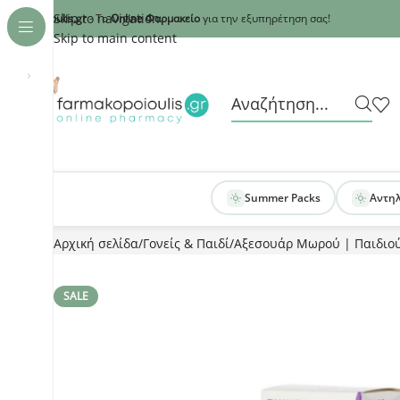
Recaptcha
Skip to navigation
armakopoioulis.gr
- Το
Online Φαρμακείο
για την εξυπηρέτηση σας!
Skip to main content
›
Summer Packs
Αντη
Αρχική σελίδα
Γονείς & Παιδί
Αξεσουάρ Μωρού | Παιδιο
SALE