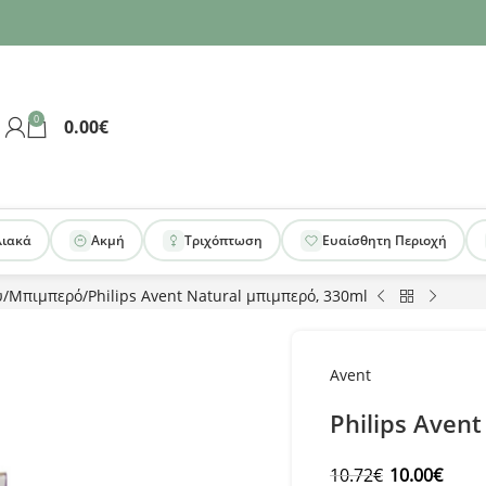
0
0.00
€
λιακά
Ακμή
Τριχόπτωση
Ευαίσθητη Περιοχή
ύ
Μπιμπερό
Philips Avent Natural μπιμπερό, 330ml
Avent
Philips Aven
10.72
€
10.00
€