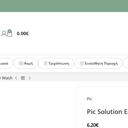
0
0.00
€
λιακά
Ακμή
Τριχόπτωση
Ευαίσθητη Περιοχή
sy Wash
Pic
Pic Solution 
6.20
€