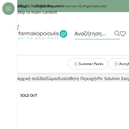
Recaptcha
Skip to navigation
armakopoioulis.gr
- Το
Online Φαρμακείο
για την εξυπηρέτηση σας!
Skip to main content
›
Summer Packs
Αντη
Αρχική σελίδα
Σώμα
Ευαίσθητη Περιοχή
Pic Solution Ea
SOLD OUT