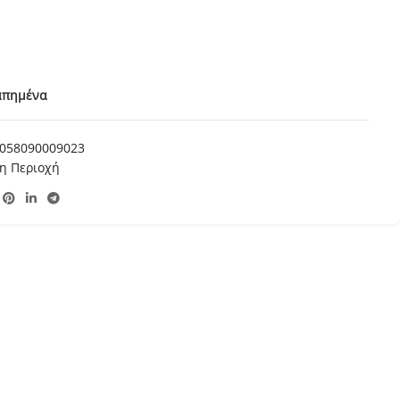
απημένα
058090009023
η Περιοχή