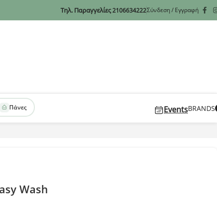
Τηλ. Παραγγελίες
Σύνδεση / Εγγραφή
2106634222
Πάνες
BRANDS
Events
Easy Wash