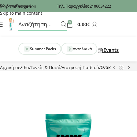
Recaptcha
Skip to navigation
Σύνδεση/Εγγραφή
Τηλ. Παραγγελίες
2106634222
Skip to main content
0
0.00
€
Summer Packs
Αντηλιακά
Events
Αρχική σελίδα
Γονείς & Παιδί
Διατροφή Παιδιού
Σνακ