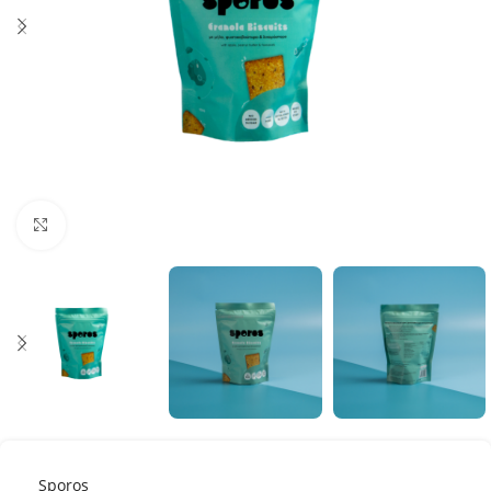
Κλικ για μεγέθυνση
Sporos