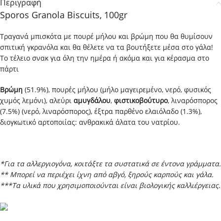
Περιγραφή
Sporos Granola Biscuits, 100gr
Τραγανά μπισκότα με πουρέ μήλου και βρώμη που θα θυμίσουν
σπιτική γκρανόλα και θα θέλετε να τα βουτήξετε μέσα στο γάλα!
Το τέλειο σνακ για όλη την ημέρα ή ακόμα και για κέρασμα στο
πάρτι
Bρώμη
(51.9%), πουρές μήλου (μήλο μαγειρεμένο, νερό, φυσικός
χυμός λεμόνι), αλεύρι
αμυγδάλου
,
φιστικοβούτυρο
, λιναρόσπορος
(7.5%) (νερό, λιναρόσπορος), έξτρα παρθένο ελαιόλαδο (1.3%),
διογκωτικό αρτοποιίας: ανθρακικά άλατα του νατρίου.
*Για τα αλλεργιογόνα, κοιτάξτε τα συστατικά σε έντονα γράμματα.
** Μπορεί να περιέχει ίχνη από αβγό, ξηρούς καρπούς και γάλα.
***Τα υλικά που χρησιμοποιούνται είναι βιολογικής καλλιέργειας.