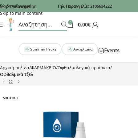
Recaptcha
Skip to navigation
Σύνδεση/Εγγραφή
Τηλ. Παραγγελίες
2106634222
Skip to main content
0
0.00
€
Summer Packs
Αντηλιακά
Events
Αρχική σελίδα
ΦΑΡΜΑΚΕΙΟ
Οφθαλμολογικά προϊόντα
Οφθαλμικά τζελ
SOLD OUT