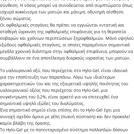
σύνθεση. Η νόσος μπορεί να συνοδεύεται από συμπτώματα όπως
ισχυρό κοκκίνισμα των ματιών και μόνιμη, οδυνηρή αίσθηση
ξένου σώματος.
Οι οφθαλμικές σταγόνες θα πρέπει να εγγυώνται εντατική και
σταθερή ύγρανση της οφθαλμικής επιφάνειας για τη θεραπεία
σοβαρών και χρόνιων περιπτώσεων ξηροφθαλμιών. Μόνο υψηλού
ιξώδους οφθαλμικές σταγόνες, οι οποίες παραμένουν σημαντικά
μεγάλο χρονικό διάστημα στην οφθαλμική επιφάνεια, μπορούν να
συμβάλλουν σε ένα αποτέλεσμα διαρκούς υγρασίας των ματιών.
Το υαλουρονικό οξύ, που περιέχεται στο Hylo-Gel, είναι ιδανικό
για την εποπίτευξη των παραπάνω. Λόγω των ιδιαίτερων
χαρακτηριστικών του και της εξαιρετικά υψηλής ποιότητας του
υαλουρονικού οξέος που περιέχεται στο Hylo-Gel, μια
συγκέντρωση του 0,2%, είναι αρκετό για να επιτευχθεί ένα
σημαντικά υψηλό ιξώδες του διαλύματος.
Ένα σημαντικό σημείο είναι επίσης ότι το Hylo-Gel έχει μια
συνοχή σχεδόν όμοια με γέλη (πυκνή σύσταση) και δεν προκαλεί
καμία βλάβη της όρασης.
Το Hylo-Gel με το πατενταρισμένο σύστημα πολλαπλών δόσεων