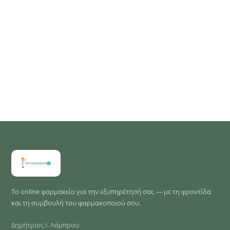
Το online φαρμακείο για την εξυπηρέτησή σας — με τη φροντίδα
και τη συμβουλή του φαρμακοποιού σου.
Δημήτριος Ι. Λάμπρου