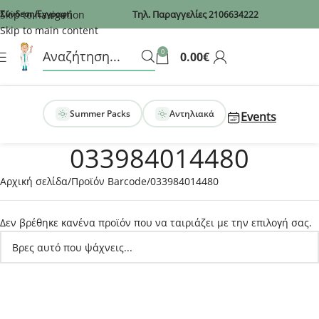
Recaptcha
Skip to navigation
Σύνδεση/Εγγραφή
Τηλ. Παραγγελίες
2106634222
Skip to main content
0
0.00
€
Summer Packs
Αντηλιακά
Events
033984014480
Αρχική σελίδα
Προϊόν Barcode
033984014480
Δεν βρέθηκε κανένα προϊόν που να ταιριάζει με την επιλογή σας.