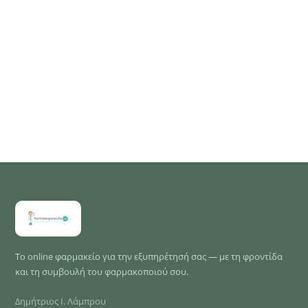
Το online φαρμακείο για την εξυπηρέτησή σας — με τη φροντίδα
και τη συμβουλή του φαρμακοποιού σου.
Δημήτριος Ι. Λάμπρου