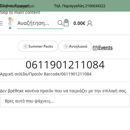
Recaptcha
Skip to navigation
Σύνδεση/Εγγραφή
Τηλ. Παραγγελίες
2106634222
Skip to main content
0
0.00
€
Summer Packs
Αντηλιακά
Events
0611901211084
Αρχική σελίδα
Προϊόν Barcode
0611901211084
Δεν βρέθηκε κανένα προϊόν που να ταιριάζει με την επιλογή σας.