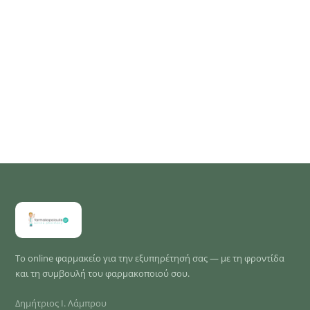
Το online φαρμακείο για την εξυπηρέτησή σας — με τη φροντίδα
και τη συμβουλή του φαρμακοποιού σου.
Δημήτριος Ι. Λάμπρου