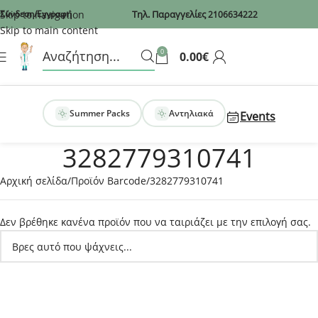
Recaptcha
Skip to navigation
Σύνδεση/Εγγραφή
Τηλ. Παραγγελίες
2106634222
Skip to main content
0
0.00
€
Summer Packs
Αντηλιακά
Events
3282779310741
Αρχική σελίδα
Προϊόν Barcode
3282779310741
Δεν βρέθηκε κανένα προϊόν που να ταιριάζει με την επιλογή σας.