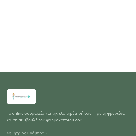
Το online φαρμακείο για την εξυπηρέτησή σας — με τη φροντίδα
και τη συμβουλή του φαρμακοποιού σου.
Δημήτριος Ι. Λάμπρου