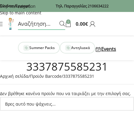
Recaptcha
Skip to navigation
Σύνδεση/Εγγραφή
Τηλ. Παραγγελίες
2106634222
Skip to main content
0
0.00
€
Summer Packs
Αντηλιακά
Events
3337875585231
Αρχική σελίδα
Προϊόν Barcode
3337875585231
Δεν βρέθηκε κανένα προϊόν που να ταιριάζει με την επιλογή σας.