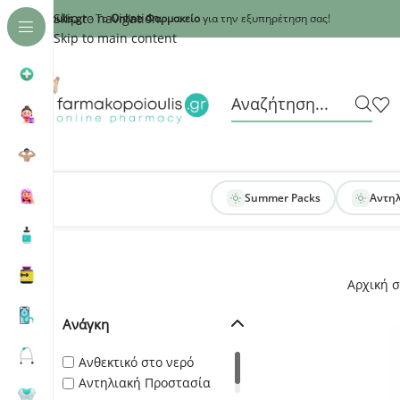
Recaptcha
Skip to navigation
armakopoioulis.gr
- Το
Online Φαρμακείο
για την εξυπηρέτηση σας!
Skip to main content
Summer Packs
Αντη
Αρχική σ
Ανάγκη
Ανθεκτικό στο νερό
Αντηλιακή Προστασία