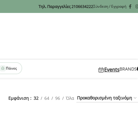
Τηλ. Παραγγελίες
Σύνδεση / Εγγραφή
2106634222
Πάνες
BRANDS
Events
Εμφάνιση
32
64
96
Όλα