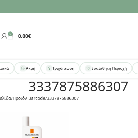
0
0.00
€
λιακά
Ακμή
Τριχόπτωση
Ευαίσθητη Περιοχή
3337875886307
ελίδα
Προϊόν Barcode
3337875886307