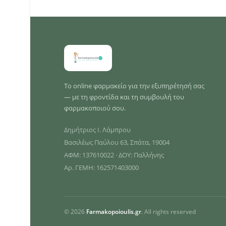
Το online φαρμακείο για την εξυπηρέτησή σας
— με τη φροντίδα και τη συμβουλή του
φαρμακοποιού σου.
Δημήτριος Ι. Λάμπρου
Βασιλέως Παύλου 63, Σπάτα, 19004
ΑΦΜ: 137610022 · ΔΟΥ: Παλλήνης
Αρ. ΓΕΜΗ: 162571403000
© 2026
Farmakopoioulis.gr
. All rights reserved