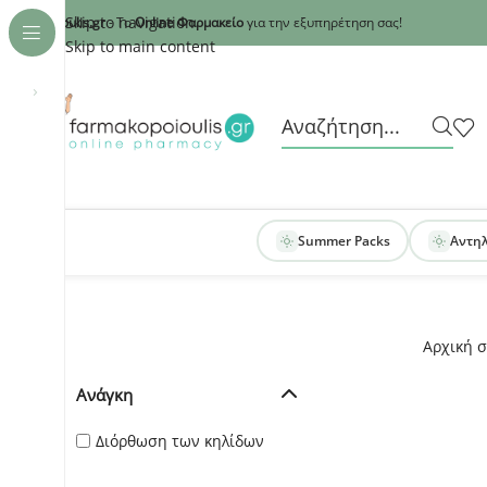
Recaptcha
Skip to navigation
armakopoioulis.gr
- Το
Online Φαρμακείο
για την εξυπηρέτηση σας!
Skip to main content
›
Summer Packs
Αντη
Αρχική σ
Ανάγκη
Διόρθωση των κηλίδων