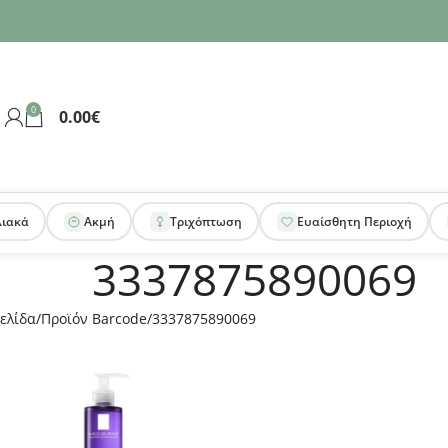
0
0.00
€
λιακά
Ακμή
Τριχόπτωση
Ευαίσθητη Περιοχή
3337875890069
ελίδα
Προϊόν Barcode
3337875890069