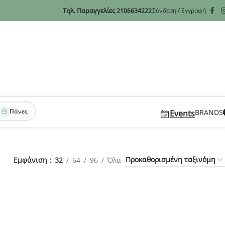
Τηλ. Παραγγελίες
Σύνδεση / Εγγραφή
2106634222
Πάνες
BRANDS
Events
Εμφάνιση
32
64
96
Όλα