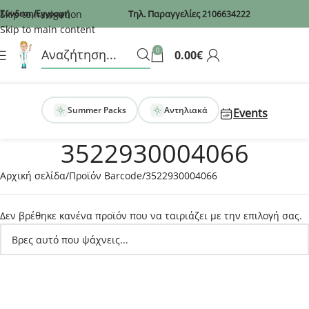
Recaptcha
Skip to navigation
Σύνδεση/Εγγραφή
Τηλ. Παραγγελίες
2106634222
Skip to main content
0
0.00
€
Summer Packs
Αντηλιακά
Events
3522930004066
Αρχική σελίδα
Προϊόν Barcode
3522930004066
Δεν βρέθηκε κανένα προϊόν που να ταιριάζει με την επιλογή σας.