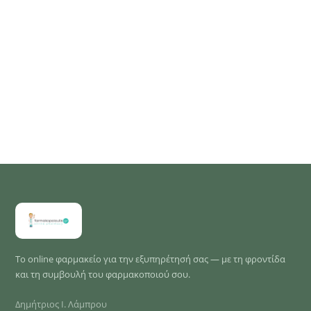
Το online φαρμακείο για την εξυπηρέτησή σας — με τη φροντίδα
και τη συμβουλή του φαρμακοποιού σου.
Δημήτριος Ι. Λάμπρου