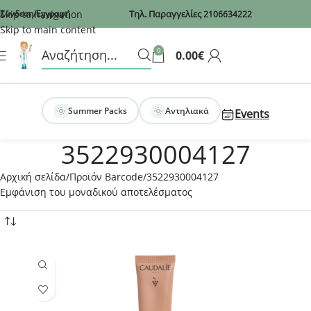
Recaptcha
Skip to navigation
Σύνδεση/Εγγραφή
Τηλ. Παραγγελίες
2106634222
Skip to main content
0
0.00
€
Summer Packs
Αντηλιακά
Events
3522930004127
Αρχική σελίδα
Προϊόν Barcode
3522930004127
Εμφάνιση του μοναδικού αποτελέσματος