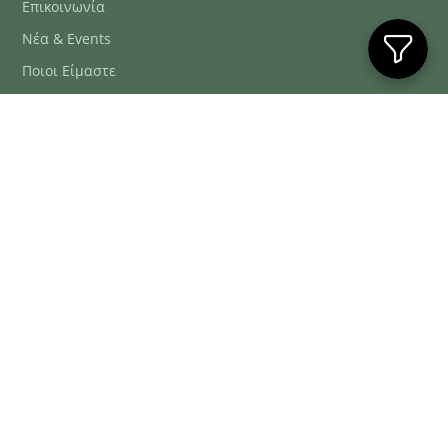
Επικοινωνία
Νέα & Events
Ποιοι Είμαστε
Συχνές Ερωτήσεις
Blog
ΕΞΥΠΗΡΈΤΗΣΗ ΠΕΛΑΤΏΝ
ΤΗΛ. ΠΑΡΑΓΓΕΛΊΕΣ
2106634222