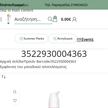
Recaptcha
Skip to navigation
Σύνδεση/Εγγραφή
Τηλ. Παραγγελίες
2106634222
Skip to main content
0
0.00
€
Summer Packs
Αντηλιακά
Events
3522930004363
Αρχική σελίδα
Προϊόν Barcode
3522930004363
Εμφάνιση του μοναδικού αποτελέσματος