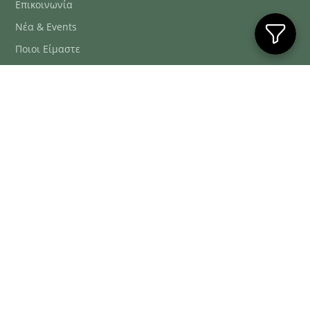
Επικοινωνία
Νέα & Events
Ποιοι Είμαστε
Συχνές Ερωτήσεις
Blog
ΕΞΥΠΗΡΈΤΗΣΗ ΠΕΛΑΤΏΝ
ΤΗΛ. ΠΑΡΑΓΓΕΛΊΕΣ
2106634222