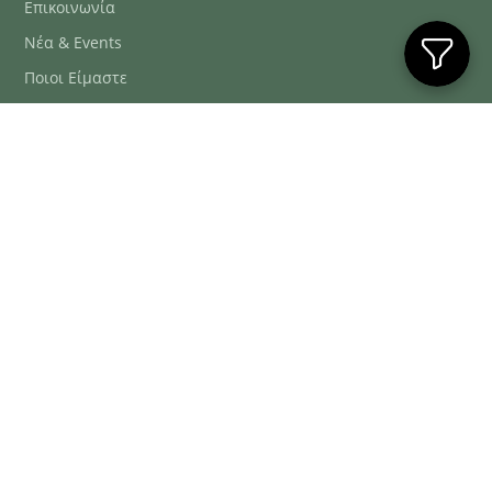
Επικοινωνία
Νέα & Events
Ποιοι Είμαστε
Συχνές Ερωτήσεις
Blog
ΕΞΥΠΗΡΈΤΗΣΗ ΠΕΛΑΤΏΝ
ΤΗΛ. ΠΑΡΑΓΓΕΛΊΕΣ
2106634222