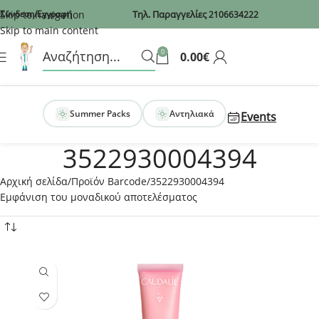
Recaptcha
Skip to navigation
Σύνδεση/Εγγραφή
Τηλ. Παραγγελίες
2106634222
Skip to main content
0
0.00
€
Summer Packs
Αντηλιακά
Events
3522930004394
Αρχική σελίδα
Προϊόν Barcode
3522930004394
Εμφάνιση του μοναδικού αποτελέσματος