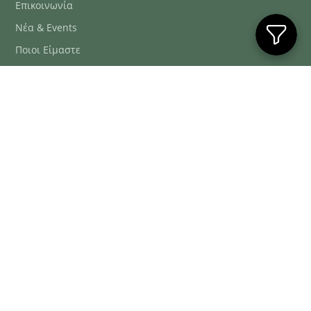
Επικοινωνία
Νέα & Events
Ποιοι Είμαστε
Συχνές Ερωτήσεις
Blog
ΕΞΥΠΗΡΈΤΗΣΗ ΠΕΛΑΤΏΝ
ΤΗΛ. ΠΑΡΑΓΓΕΛΊΕΣ
2106634222