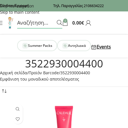
Recaptcha
Skip to navigation
Σύνδεση/Εγγραφή
Τηλ. Παραγγελίες
2106634222
Skip to main content
0
0.00
€
Summer Packs
Αντηλιακά
Events
3522930004400
Αρχική σελίδα
Προϊόν Barcode
3522930004400
Εμφάνιση του μοναδικού αποτελέσματος