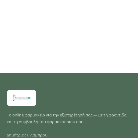
Το online φαρμακείο για την εξυπηρέτησή σας — με τη φροντίδα
και τη συμβουλή του φαρμακοποιού σου.
Δημήτριος Ι. Λάμπρου