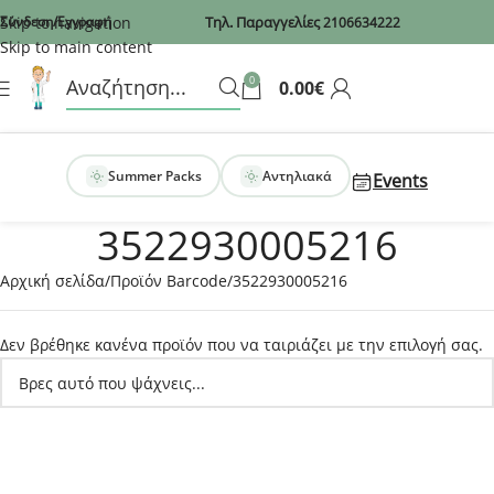
Recaptcha
Skip to navigation
Σύνδεση/Εγγραφή
Τηλ. Παραγγελίες
2106634222
Skip to main content
0
0.00
€
Summer Packs
Αντηλιακά
Events
3522930005216
Αρχική σελίδα
Προϊόν Barcode
3522930005216
Δεν βρέθηκε κανένα προϊόν που να ταιριάζει με την επιλογή σας.