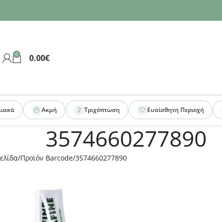
0
0.00
€
λιακά
Ακμή
Τριχόπτωση
Ευαίσθητη Περιοχή
3574660277890
ελίδα
Προϊόν Barcode
3574660277890