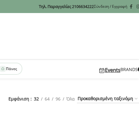
Τηλ. Παραγγελίες
Σύνδεση / Εγγραφή
2106634222
Πάνες
BRANDS
Events
Εμφάνιση
32
64
96
Όλα