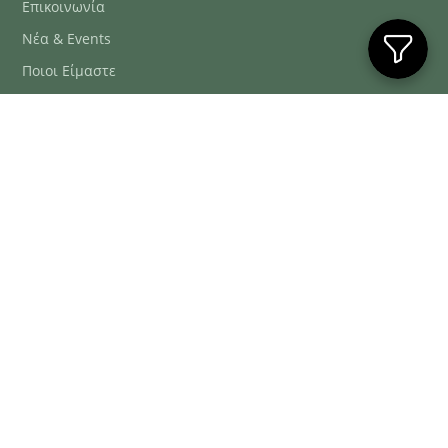
Επικοινωνία
Νέα & Events
Ποιοι Είμαστε
Συχνές Ερωτήσεις
Blog
ΕΞΥΠΗΡΈΤΗΣΗ ΠΕΛΑΤΏΝ
ΤΗΛ. ΠΑΡΑΓΓΕΛΊΕΣ
2106634222