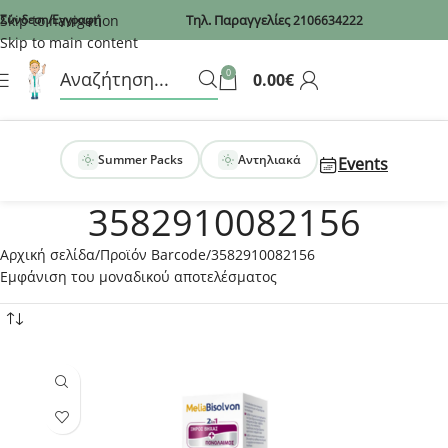
Recaptcha
Skip to navigation
Σύνδεση/Εγγραφή
Τηλ. Παραγγελίες
2106634222
Skip to main content
0
0.00
€
Summer Packs
Αντηλιακά
Events
3582910082156
Αρχική σελίδα
Προϊόν Barcode
3582910082156
Εμφάνιση του μοναδικού αποτελέσματος