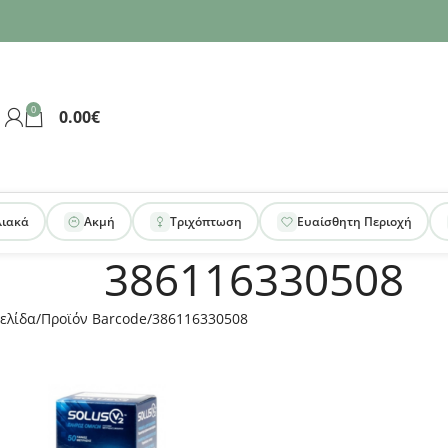
0
0.00
€
λιακά
Ακμή
Τριχόπτωση
Ευαίσθητη Περιοχή
386116330508
ελίδα
Προϊόν Barcode
386116330508