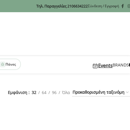
Τηλ. Παραγγελίες
Σύνδεση / Εγγραφή
2106634222
Πάνες
BRANDS
Events
Εμφάνιση
32
64
96
Όλα