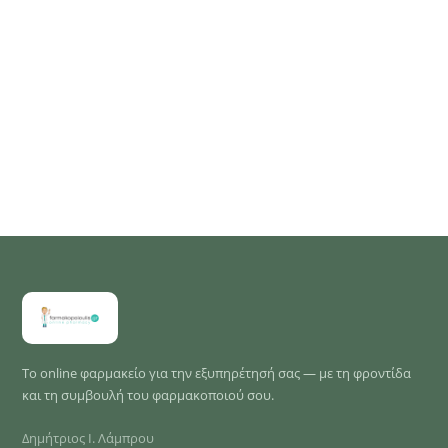
Το online φαρμακείο για την εξυπηρέτησή σας — με τη φροντίδα
και τη συμβουλή του φαρμακοποιού σου.
Δημήτριος Ι. Λάμπρου