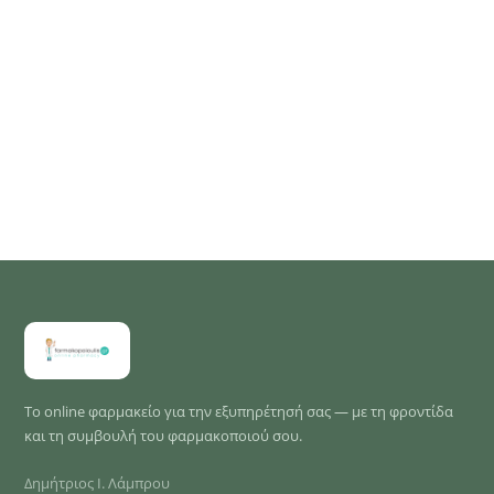
Το online φαρμακείο για την εξυπηρέτησή σας — με τη φροντίδα
και τη συμβουλή του φαρμακοποιού σου.
Δημήτριος Ι. Λάμπρου