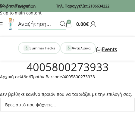
Recaptcha
Skip to navigation
Σύνδεση/Εγγραφή
Τηλ. Παραγγελίες
2106634222
Skip to main content
0
0.00
€
Summer Packs
Αντηλιακά
Events
4005800273933
Αρχική σελίδα
Προϊόν Barcode
4005800273933
Δεν βρέθηκε κανένα προϊόν που να ταιριάζει με την επιλογή σας.