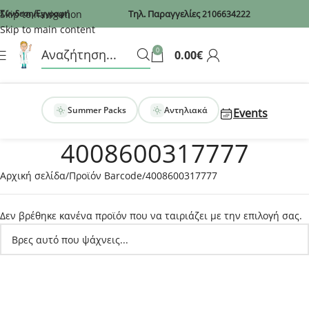
Recaptcha
Skip to navigation
Σύνδεση/Εγγραφή
Τηλ. Παραγγελίες
2106634222
Skip to main content
0
0.00
€
Summer Packs
Αντηλιακά
Events
4008600317777
Αρχική σελίδα
Προϊόν Barcode
4008600317777
Δεν βρέθηκε κανένα προϊόν που να ταιριάζει με την επιλογή σας.