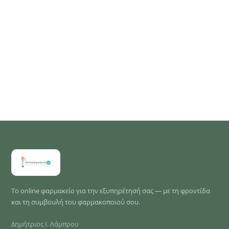
Το online φαρμακείο για την εξυπηρέτησή σας — με τη φροντίδα
και τη συμβουλή του φαρμακοποιού σου.
Δημήτριος Ι. Λάμπρου