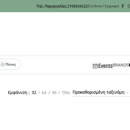
Τηλ. Παραγγελίες
Σύνδεση / Εγγραφή
2106634222
Πάνες
BRANDS
Events
Εμφάνιση
32
64
96
Όλα