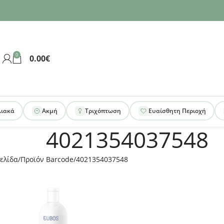
0
0.00
€
λιακά
Ακμή
Τριχόπτωση
Ευαίσθητη Περιοχή
4021354037548
ελίδα
Προϊόν Barcode
4021354037548