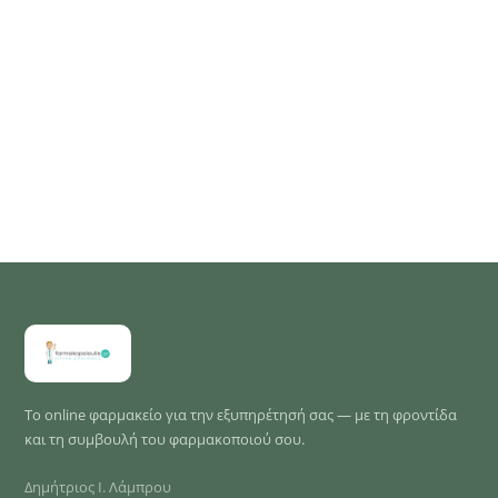
Το online φαρμακείο για την εξυπηρέτησή σας — με τη φροντίδα
και τη συμβουλή του φαρμακοποιού σου.
Δημήτριος Ι. Λάμπρου