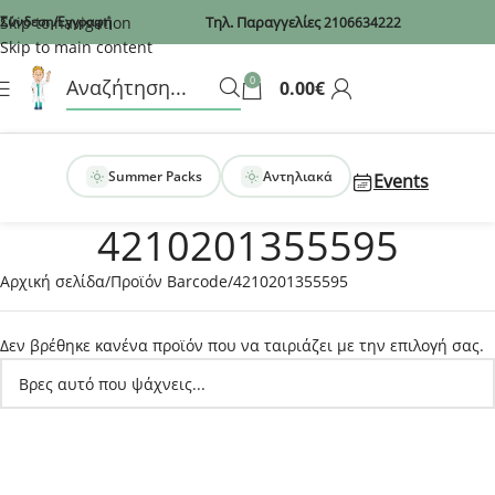
Recaptcha
Skip to navigation
Σύνδεση/Εγγραφή
Τηλ. Παραγγελίες
2106634222
Skip to main content
0
0.00
€
Summer Packs
Αντηλιακά
Events
4210201355595
Αρχική σελίδα
Προϊόν Barcode
4210201355595
Δεν βρέθηκε κανένα προϊόν που να ταιριάζει με την επιλογή σας.