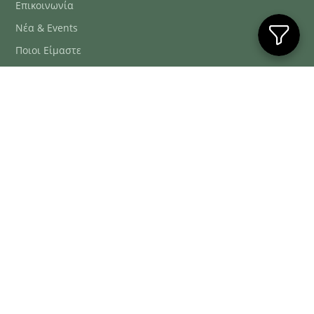
Επικοινωνία
Νέα & Events
Ποιοι Είμαστε
Συχνές Ερωτήσεις
Blog
ΕΞΥΠΗΡΈΤΗΣΗ ΠΕΛΑΤΏΝ
ΤΗΛ. ΠΑΡΑΓΓΕΛΊΕΣ
2106634222