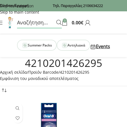
Recaptcha
Skip to navigation
Σύνδεση/Εγγραφή
Τηλ. Παραγγελίες
2106634222
Skip to main content
0
0.00
€
Summer Packs
Αντηλιακά
Events
4210201426295
Αρχική σελίδα
Προϊόν Barcode
4210201426295
Εμφάνιση του μοναδικού αποτελέσματος