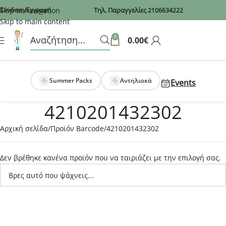
Recaptcha
Skip to navigation
Σύνδεση/Εγγραφή
Τηλ. Παραγγελίες
2106634222
Skip to main content
0
0.00
€
Summer Packs
Αντηλιακά
Events
4210201432302
Αρχική σελίδα
Προϊόν Barcode
4210201432302
Δεν βρέθηκε κανένα προϊόν που να ταιριάζει με την επιλογή σας.