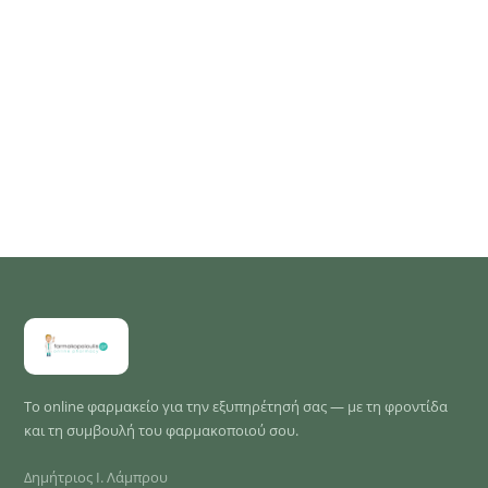
Το online φαρμακείο για την εξυπηρέτησή σας — με τη φροντίδα
και τη συμβουλή του φαρμακοποιού σου.
Δημήτριος Ι. Λάμπρου