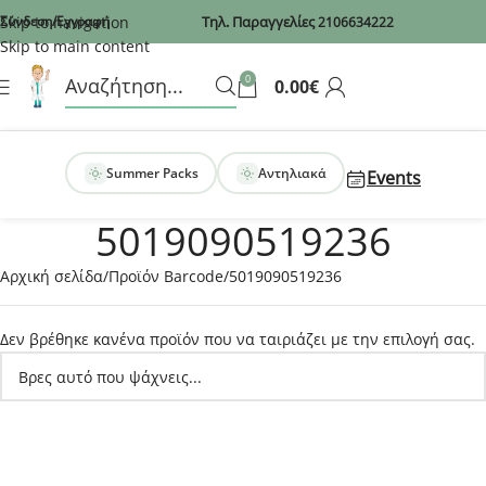
Recaptcha
Skip to navigation
Σύνδεση/Εγγραφή
Τηλ. Παραγγελίες
2106634222
Skip to main content
0
0.00
€
Summer Packs
Αντηλιακά
Events
5019090519236
Αρχική σελίδα
Προϊόν Barcode
5019090519236
Δεν βρέθηκε κανένα προϊόν που να ταιριάζει με την επιλογή σας.