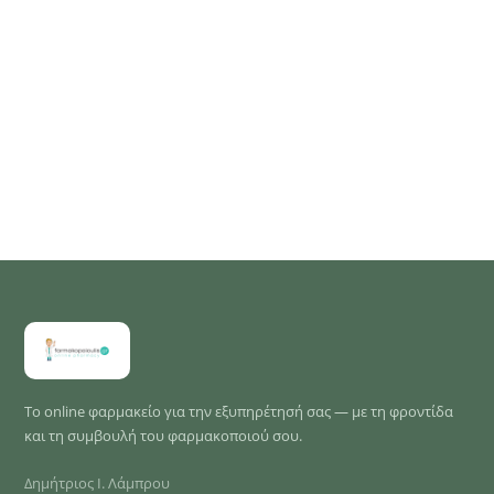
Το online φαρμακείο για την εξυπηρέτησή σας — με τη φροντίδα
και τη συμβουλή του φαρμακοποιού σου.
Δημήτριος Ι. Λάμπρου