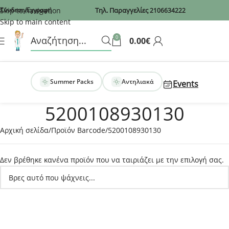
Recaptcha
Skip to navigation
Σύνδεση/Εγγραφή
Τηλ. Παραγγελίες
2106634222
Skip to main content
0
0.00
€
Summer Packs
Αντηλιακά
Events
5200108930130
Αρχική σελίδα
Προϊόν Barcode
5200108930130
Δεν βρέθηκε κανένα προϊόν που να ταιριάζει με την επιλογή σας.