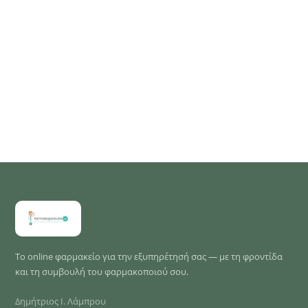
Το online φαρμακείο για την εξυπηρέτησή σας — με τη φροντίδα
και τη συμβουλή του φαρμακοποιού σου.
Δημήτριος Ι. Λάμπρου