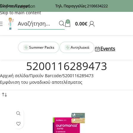
Recaptcha
Skip to navigation
Σύνδεση/Εγγραφή
Τηλ. Παραγγελίες
2106634222
Skip to main content
0
0.00
€
Summer Packs
Αντηλιακά
Events
5200116289473
Αρχική σελίδα
Προϊόν Barcode
5200116289473
Εμφάνιση του μοναδικού αποτελέσματος