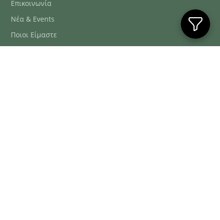
Επικοινωνία
Νέα & Events
Ποιοι Είμαστε
Συχνές Ερωτήσεις
Blog
ΕΞΥΠΗΡΈΤΗΣΗ ΠΕΛΑΤΏΝ
ΤΗΛ. ΠΑΡΑΓΓΕΛΊΕΣ
2106634222