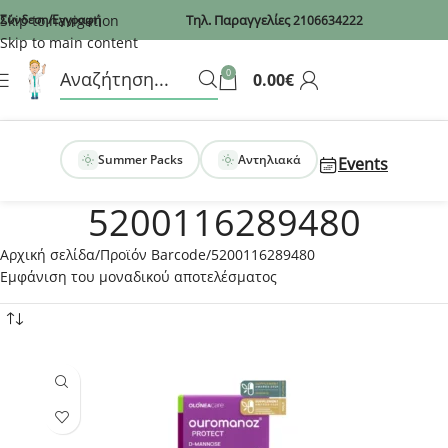
Recaptcha
Skip to navigation
Σύνδεση/Εγγραφή
Τηλ. Παραγγελίες
2106634222
Skip to main content
0
0.00
€
Summer Packs
Αντηλιακά
Events
5200116289480
Αρχική σελίδα
Προϊόν Barcode
5200116289480
Εμφάνιση του μοναδικού αποτελέσματος