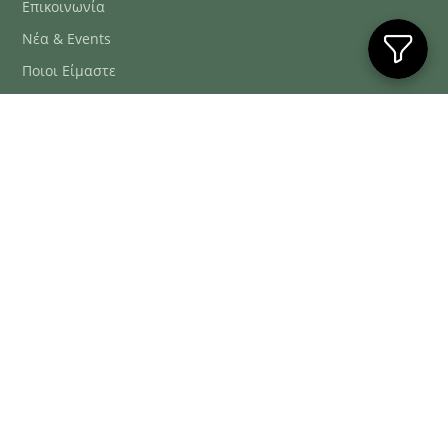
Επικοινωνία
Νέα & Events
Ποιοι Είμαστε
Συχνές Ερωτήσεις
Blog
ΕΞΥΠΗΡΈΤΗΣΗ ΠΕΛΑΤΏΝ
ΤΗΛ. ΠΑΡΑΓΓΕΛΊΕΣ
2106634222