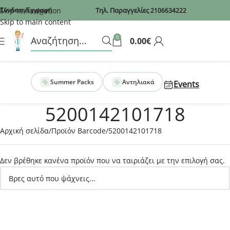
Recaptcha
Skip to navigation
Σύνδεση/Εγγραφή
Τηλ. Παραγγελίες
2106634222
Skip to main content
0
0.00
€
Summer Packs
Αντηλιακά
Events
5200142101718
Αρχική σελίδα
Προϊόν Barcode
5200142101718
Δεν βρέθηκε κανένα προϊόν που να ταιριάζει με την επιλογή σας.