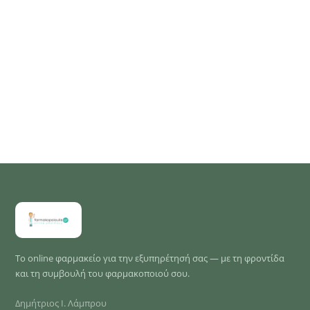
Το online φαρμακείο για την εξυπηρέτησή σας — με τη φροντίδα
και τη συμβουλή του φαρμακοποιού σου.
Δημήτριος Ι. Λάμπρου