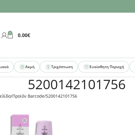
0
0.00
€
λιακά
Ακμή
Τριχόπτωση
Ευαίσθητη Περιοχή
5200142101756
ελίδα
Προϊόν Barcode
5200142101756