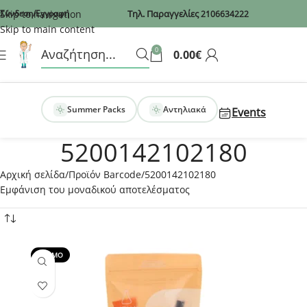
Recaptcha
Skip to navigation
Σύνδεση/Εγγραφή
Τηλ. Παραγγελίες
2106634222
Skip to main content
0
0.00
€
Summer Packs
Αντηλιακά
Events
5200142102180
Αρχική σελίδα
Προϊόν Barcode
5200142102180
Εμφάνιση του μοναδικού αποτελέσματος
PROMO