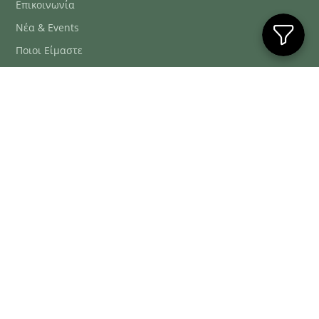
Επικοινωνία
Νέα & Events
Ποιοι Είμαστε
Συχνές Ερωτήσεις
Blog
ΕΞΥΠΗΡΈΤΗΣΗ ΠΕΛΑΤΏΝ
ΤΗΛ. ΠΑΡΑΓΓΕΛΊΕΣ
2106634222