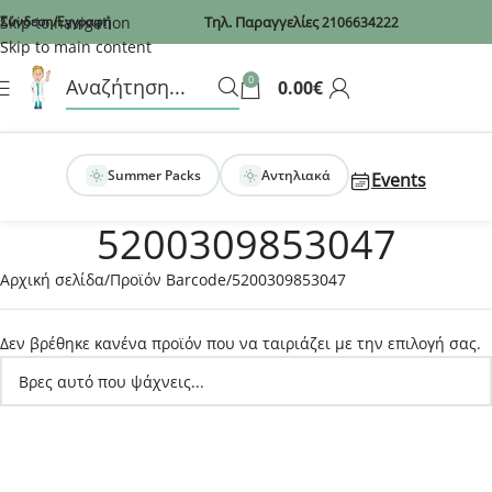
Recaptcha
Skip to navigation
Σύνδεση/Εγγραφή
Τηλ. Παραγγελίες
2106634222
Skip to main content
0
0.00
€
Summer Packs
Αντηλιακά
Events
5200309853047
Αρχική σελίδα
Προϊόν Barcode
5200309853047
Δεν βρέθηκε κανένα προϊόν που να ταιριάζει με την επιλογή σας.