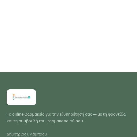
Το online φαρμακείο για την εξυπηρέτησή σας — με τη φροντίδα
και τη συμβουλή του φαρμακοποιού σου.
Δημήτριος Ι. Λάμπρου