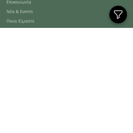
Επικοινωνία
Νέα & Events
Ποιοι Είμαστε
Συχνές Ερωτήσεις
Blog
ΕΞΥΠΗΡΈΤΗΣΗ ΠΕΛΑΤΏΝ
ΤΗΛ. ΠΑΡΑΓΓΕΛΊΕΣ
2106634222