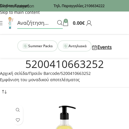
Recaptcha
Skip to navigation
Σύνδεση/Εγγραφή
Τηλ. Παραγγελίες
2106634222
Skip to main content
0
0.00
€
Summer Packs
Αντηλιακά
Events
5200410663252
Αρχική σελίδα
Προϊόν Barcode
5200410663252
Εμφάνιση του μοναδικού αποτελέσματος