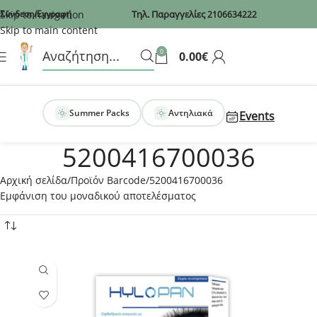
Recaptcha
Skip to navigation
Σύνδεση/Εγγραφή
Τηλ. Παραγγελίες
2106634222
Skip to main content
0
0.00
€
Summer Packs
Αντηλιακά
Events
5200416700036
Αρχική σελίδα
Προϊόν Barcode
5200416700036
Εμφάνιση του μοναδικού αποτελέσματος