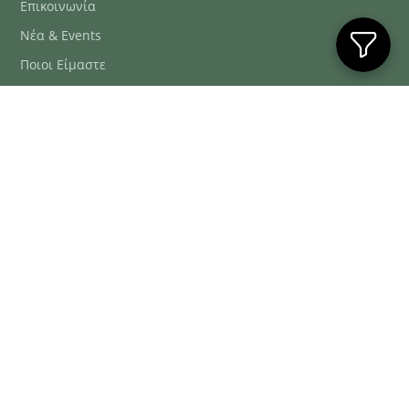
Επικοινωνία
Νέα & Events
Ποιοι Είμαστε
Συχνές Ερωτήσεις
Blog
ΕΞΥΠΗΡΈΤΗΣΗ ΠΕΛΑΤΏΝ
ΤΗΛ. ΠΑΡΑΓΓΕΛΊΕΣ
2106634222