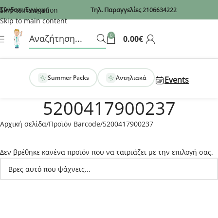
Recaptcha
Skip to navigation
Σύνδεση/Εγγραφή
Τηλ. Παραγγελίες
2106634222
Skip to main content
0
0.00
€
Summer Packs
Αντηλιακά
Events
5200417900237
Αρχική σελίδα
Προϊόν Barcode
5200417900237
Δεν βρέθηκε κανένα προϊόν που να ταιριάζει με την επιλογή σας.