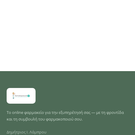
Το online φαρμακείο για την εξυπηρέτησή σας — με τη φροντίδα
και τη συμβουλή του φαρμακοποιού σου.
Δημήτριος Ι. Λάμπρου