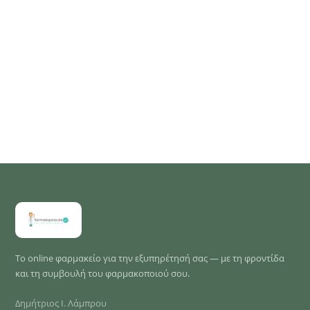
Το online φαρμακείο για την εξυπηρέτησή σας — με τη φροντίδα
και τη συμβουλή του φαρμακοποιού σου.
Δημήτριος Ι. Λάμπρου