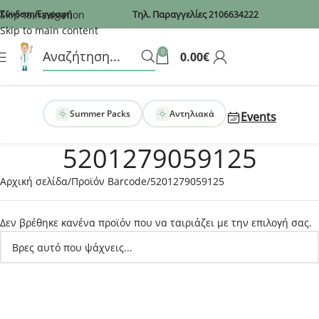
Recaptcha
Skip to navigation
Σύνδεση/Εγγραφή
Τηλ. Παραγγελίες
2106634222
Skip to main content
0
0.00
€
Summer Packs
Αντηλιακά
Events
5201279059125
Αρχική σελίδα
Προϊόν Barcode
5201279059125
Δεν βρέθηκε κανένα προϊόν που να ταιριάζει με την επιλογή σας.