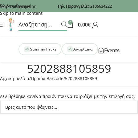
Recaptcha
Skip to navigation
Σύνδεση/Εγγραφή
Τηλ. Παραγγελίες
2106634222
Skip to main content
0
0.00
€
Summer Packs
Αντηλιακά
Events
5202888105859
Αρχική σελίδα
Προϊόν Barcode
5202888105859
Δεν βρέθηκε κανένα προϊόν που να ταιριάζει με την επιλογή σας.