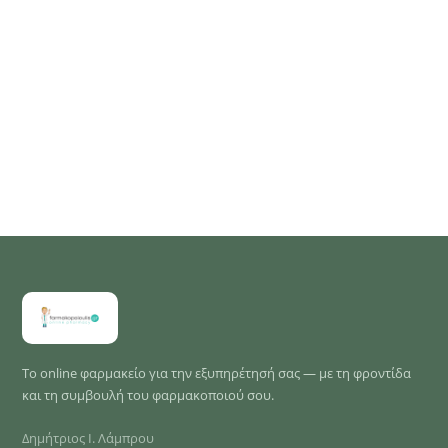
Το online φαρμακείο για την εξυπηρέτησή σας — με τη φροντίδα
και τη συμβουλή του φαρμακοποιού σου.
Δημήτριος Ι. Λάμπρου