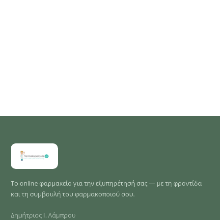
Το online φαρμακείο για την εξυπηρέτησή σας — με τη φροντίδα
και τη συμβουλή του φαρμακοποιού σου.
Δημήτριος Ι. Λάμπρου