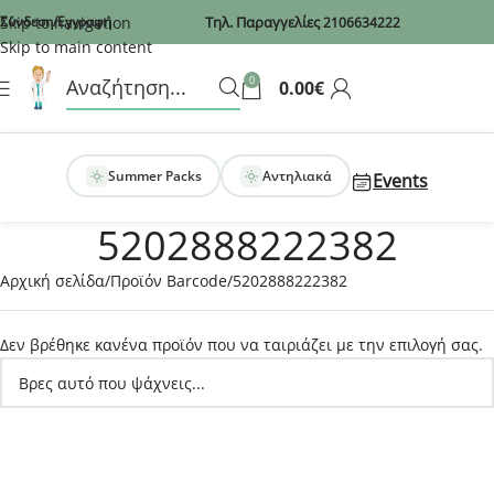
Recaptcha
Skip to navigation
Σύνδεση/Εγγραφή
Τηλ. Παραγγελίες
2106634222
Skip to main content
0
0.00
€
Summer Packs
Αντηλιακά
Events
5202888222382
Αρχική σελίδα
Προϊόν Barcode
5202888222382
Δεν βρέθηκε κανένα προϊόν που να ταιριάζει με την επιλογή σας.