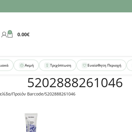
0
0.00
€
λιακά
Ακμή
Τριχόπτωση
Ευαίσθητη Περιοχή
5202888261046
ελίδα
Προϊόν Barcode
5202888261046