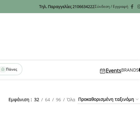
Τηλ. Παραγγελίες
Σύνδεση / Εγγραφή
2106634222
Πάνες
BRANDS
Events
Εμφάνιση
32
64
96
Όλα