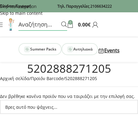
Recaptcha
Skip to navigation
Σύνδεση/Εγγραφή
Τηλ. Παραγγελίες
2106634222
Skip to main content
0
0.00
€
Summer Packs
Αντηλιακά
Events
5202888271205
Αρχική σελίδα
Προϊόν Barcode
5202888271205
Δεν βρέθηκε κανένα προϊόν που να ταιριάζει με την επιλογή σας.