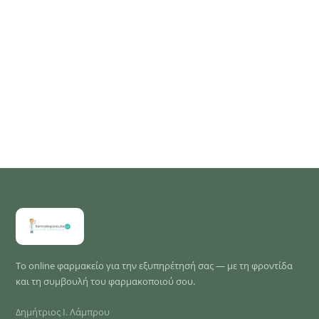
Το online φαρμακείο για την εξυπηρέτησή σας — με τη φροντίδα
και τη συμβουλή του φαρμακοποιού σου.
Δημήτριος Ι. Λάμπρου