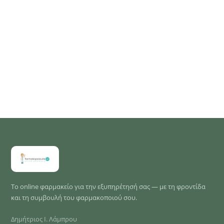
Το online φαρμακείο για την εξυπηρέτησή σας — με τη φροντίδα
και τη συμβουλή του φαρμακοποιού σου.
Δημήτριος Ι. Λάμπρου