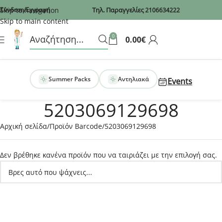
Recaptcha
Skip to navigation
Σύνδεση/Εγγραφή
Τηλ. Παραγγελίες
2106634222
Skip to main content
0
0.00
€
Summer Packs
Αντηλιακά
Events
5203069129698
Αρχική σελίδα
Προϊόν Barcode
5203069129698
Δεν βρέθηκε κανένα προϊόν που να ταιριάζει με την επιλογή σας.