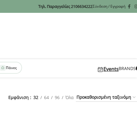
Τηλ. Παραγγελίες
Σύνδεση / Εγγραφή
2106634222
Πάνες
BRANDS
Events
Εμφάνιση
32
64
96
Όλα