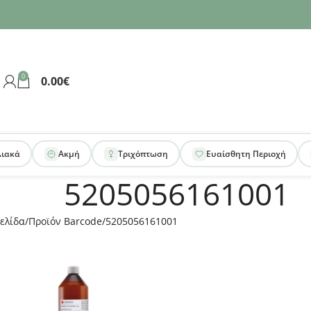
0
0.00
€
λιακά
Ακμή
Τριχόπτωση
Ευαίσθητη Περιοχή
5205056161001
ελίδα
Προϊόν Barcode
5205056161001