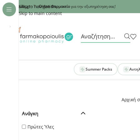
Recaptcha
Skip to navigation
armakopoioulis.gr
- Το
Online Φαρμακείο
για την εξυπηρέτηση σας!
Skip to main content
›
Summer Packs
Αντη
Αρχική σ
Ανάγκη
Πρώτες Ύλες